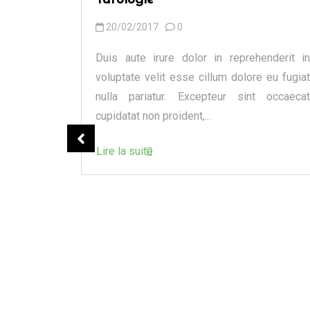
Tarologie
20/02/2017
0
Duis aute irure dolor in reprehenderit in
voluptate velit esse cillum dolore eu fugiat
nulla pariatur. Excepteur sint occaecat
cupidatat non proident,...
Lire la suite
e
appelle ma