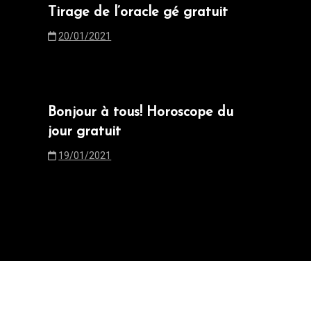
Tirage de l’oracle gé gratuit
20/01/2021
Bonjour à tous! Horoscope du
jour gratuit
19/01/2021
ropulsé par WordPress
|
postmagthemes.com
|
Détails du thè