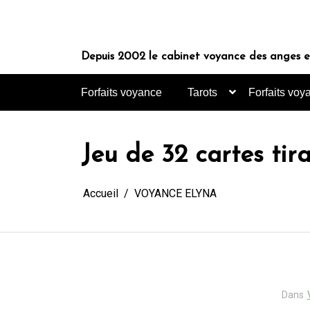
Aller
au
contenu
Depuis 2002 le cabinet voyance des anges es
Forfaits voyance
Tarots
Forfaits voy
Jeu de 32 cartes tir
Accueil
VOYANCE ELYNA
Dans