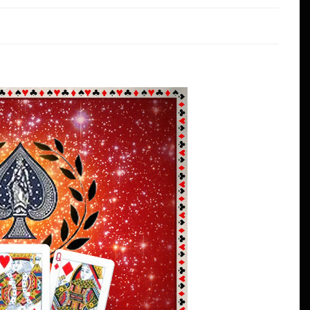
Dans
VOYANCE ELYNA
Tirage de l’oracle gé
gratuit
20/01/2021
0