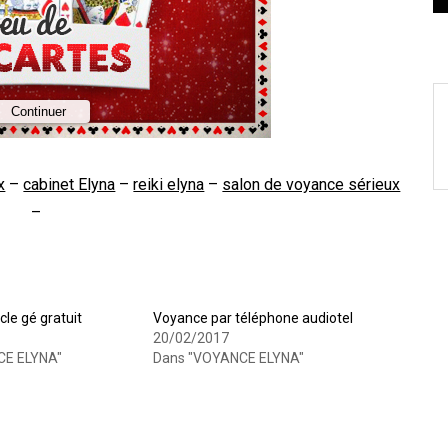
x
–
cabinet Elyna
–
reiki elyna
–
salon de voyance sérieux
–
cle gé gratuit
Voyance par téléphone audiotel
20/02/2017
CE ELYNA"
Dans "VOYANCE ELYNA"