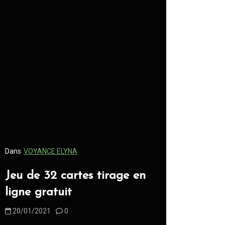
Dans
VOYANCE ELYNA
Dans
VOYANC
Jeu de 32 cartes tirage en
Tirage d
ligne gratuit
gratuit
20/01/2021
0
20/01/202