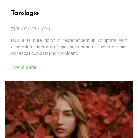
Tarologie
20/02/2017
0
Duis aute irure dolor in reprehenderit in voluptate velit
esse cillum dolore eu fugiat nulla pariatur. Excepteur sint
occaecat cupidatat non proident,...
Lire la suite