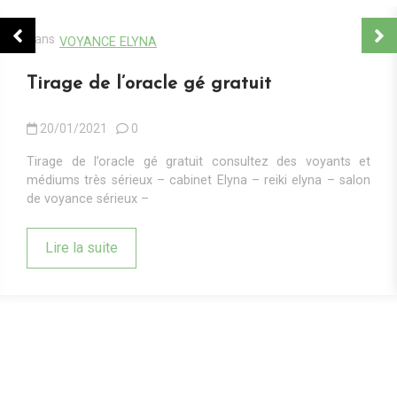
Dans
VOYANCE ELYNA
Tirage de l’oracle gé gratuit
20/01/2021
0
Tirage de l’oracle gé gratuit consultez des voyants et
médiums très sérieux – cabinet Elyna – reiki elyna – salon
de voyance sérieux –
Lire la suite